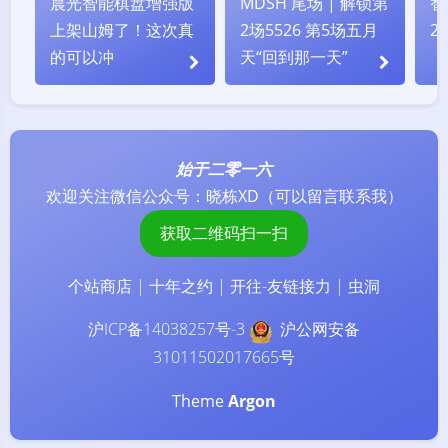
发送
Markdown
邮件提醒
|´・ω・)ノ
ヾ(≧∇≦*)ゝ
(☆ω☆)
（╯‵□′）╯︵┴─┴
￣﹃￣
(/ω＼)
上一篇
下一篇
∠( ᐛ 」∠)＿
(๑•̀ㅁ•́ฅ)
→_→
MDSH 尾场 | 解锁第2
单词和动词变位你搞
୧(๑•̀⌄•́๑)૭
٩(ˊᗜˋ*)و
(ノ°ο°)ノ
场5526 第5场五月天
定了吗？「法语记
(´இ皿இ｀)
⌇●﹏●⌇
(ฅ´ω`ฅ)
“回到那一天”
忆」小程序七周年，
(╯°A°)╯︵○○○
φ(￣∇￣o)
正在重制成 iOS App
ヾ(´･ ･｀｡)ノ"
( ง ᵒ̌皿ᵒ̌)ง⁼³₌₃
(ó﹏ò｡)
Σ(っ °Д °;)っ
( ,,´･ω･)ﾉ"(´っω･｀｡)
╮(╯▽╰)╭
o(*////▽////*)q
＞﹏＜
推荐文章
( ๑´•ω•) "(ㆆᴗㆆ)