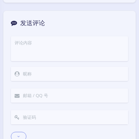
原文标题：这个喇叭孔像地漏（狗头）
新内容不想错过？欢迎关注我的微信公众号：晓
栋XD 。
Shanghai
产品经理
智能棋盘
硬件产品
豆
暂无评论