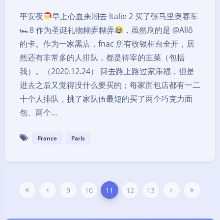
平安夜
早上心血来潮去 Italie 2 买了张马里奥赛车
🏎8 作为圣诞礼物糊弄糊弄
，虽然刷的是 @Allô
的卡。作为一家黑店，fnac 所有收银柜台全开，居
然还有非常多的人排队，都是待宰的韭菜（包括
我）。（2020.12.24） 回去路上路过家乐福，但是
进去之后又觉得没什么要买的；每家面包店都有一二
十个人排队，挑了家队伍最短的买了两个巧克力面
包、两个…
France
Paris
9
10
11
12
13