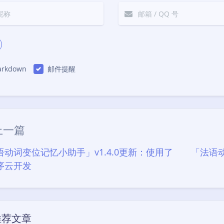
rkdown
邮件提醒
|´・ω・)ノ
（╯‵□′）╯︵┴
上一篇
(๑•̀ㅁ•́ฅ)
→_
语动词变位记忆小助手」v1.4.0更新：使用了
「法语动
(´இ皿இ｀)
序云开发
φ(￣∇￣o)
ヾ
Σ(っ °Д °;)っ
o(*////▽////*)q
推荐文章