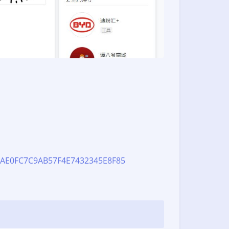
E1AE0FC7C9AB57F4E7432345E8F85