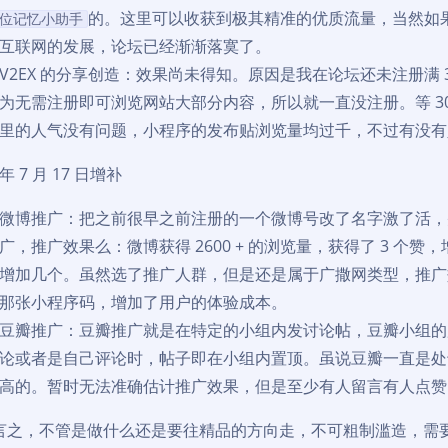
的。这里可以收获到极其精准的优质流量，当然如
位记忆小助手
互联网的发展，论坛已经渐渐落寞了。
V2EX 的分享创造：效果尚未得知。原因是我在论坛还未注册满
为无需注册即可浏览网站大部分内容，所以就一直没注册。等 3
里的人气没有问题，小程序的发布贴浏览量均过千，不过有没有
 年 7 月 17 日增补
微博推广：把之前很早之前注册的一个微博号改了名字激了活，并
广，推广效果么：微博获得 2600 + 的浏览量，获得了 3 
增加几个。虽然选了推广人群，但是还是属于广撒网类型，推广
那张小程序码，增加了用户的体验成本。
豆瓣推广：豆瓣推广就是在特定的小组内发讨论帖，豆瓣小组的
论或者是自己评论时，帖子即在小组内置顶。虽说豆瓣一直是处
高的。暂时无法准确估计推广效果，但是至少有人留言有人点赞
言之，不管是做什么还是要往精品的方向走，不可粗制滥造，需