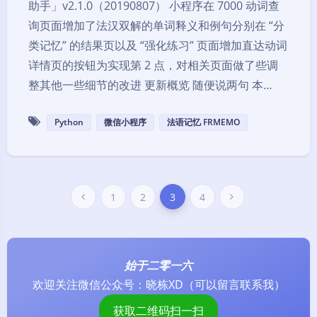
助手」v2.1.0（20190807） 小程序在 7000 动词查
询页面增加了法汉双解的单词释义和例句分别在 “分
类记忆” 的结果页以及 “强化练习” 页面增加直达动词
详情页的按钮为实现第 2 点，对相关页面做了些调
整其他一些细节的改进 更新概览 随便说两句 本…
Python
微信小程序
法语记忆 FRMEMO
1
2
3
4
始于二零一六
欢迎关注微信公众号：
晓栋XD
（可以留言联系我）
暗黑模式
获取二维码扫一扫