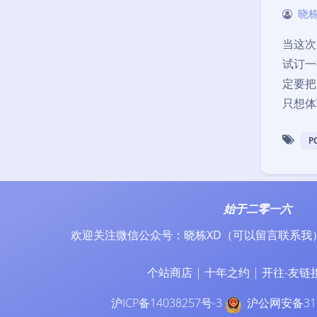
晓栋
当这次
试订一
定要把
只想体
P
始于二零一六
欢迎关注微信公众号：
晓栋XD
（可以留言联系我
个站商店
|
十年之约
|
开往-友链
沪ICP备14038257号-3
沪公网安备310