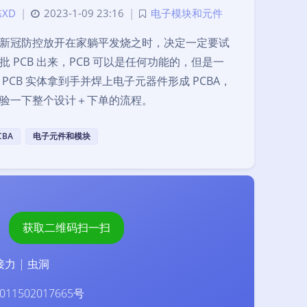
XD
|
2023-1-09 23:16
|
电子模块和元件
新冠防控放开在家躺平发烧之时，决定一定要试
批 PCB 出来，PCB 可以是任何功能的，但是一
 PCB 实体拿到手并焊上电子元器件形成 PCBA，
验一下整个设计＋下单的流程。
CBA
电子元件和模块
暗黑模式
Sans Serif
Serif
）
获取二维码扫一扫
浅阴影
深阴影
接力
|
虫洞
关
日
暗
灰
闭
落
化
度
11502017665号