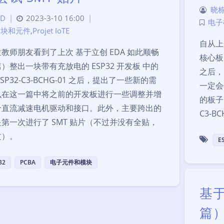
晓栋
D
|
2023-3-10 16:00
|
电子
模块和元件
,
Projet IoTE
自从上
教师朋友看到了上次 基于立创 EDA 如此顺畅
核心板
）整出一块带有充放电的 ESP32 开发板 中的
之后，
SP32-C3-BCHG-01 之后，提出了一些新的需
一定会
么在这一篇中将之前的开发板进行一些调整并增
的板子
个直流减速电机驱动和接口。此外，主要跨出的
C3-BC
第一次进行了 SMT 贴片（不过并没有全贴，
文）。
E
32
PCBA
电子元件和模块
基于
篇）