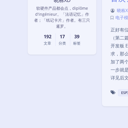
晓栋XD
软硬件产品都会点，diplôme
晓栋X
d'ingénieur。「法语记忆」作
电子
者；「纸记卡片」作者。有三只
暹罗。
正好有位
192
17
39
（第二篇
文章
分类
标签
开发板 E
求，那
加了两
一步就是
详见后
ESP