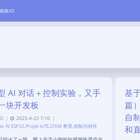
晓栋XD
型 AI 对话＋控制实验，又手
基于
一块开发板
篇）
自制
D
|
2025-4-22 7:10
|
no 与 ESP32
,
Projet IoTE
,
STEM 教育
,
创制与创作
和
I 已经火了一阵，网上关于小智的短视频热度也非