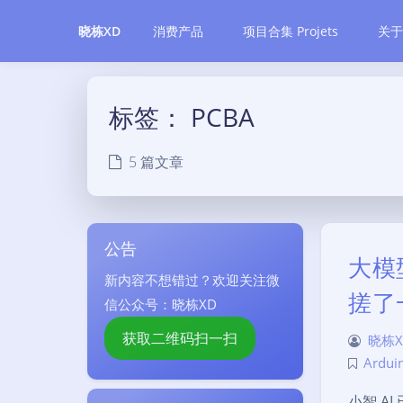
消费产品
项目合集 Projets
关于
晓栋XD
标签：
PCBA
5 篇文章
公告
大模
新内容不想错过？欢迎关注微
搓了
信公众号：晓栋XD
获取二维码扫一扫
晓栋X
Ardui
小智 A