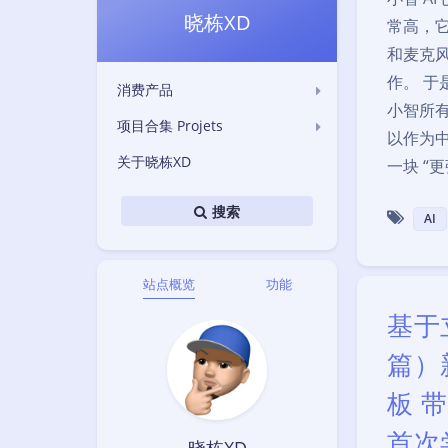
晓栋XD
常高，它
和麦克风
作。 于
消费产品
小智所
项目合集 Projets
以作为
关于晓栋XD
一块 “
搜索
AI
站点概览
功能
基于
篇）
板 
首次