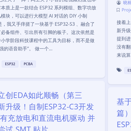
晓栋
本质上是一款结合 ESP32 系列模组、数字功放
Proj
模块，可以进行大模型 AI 对话的 DIY 小制
接着上
是，我又手痒搓了一块基于 ESP32-S3 、融合了
新升级
有必备组件、引出所有引脚的板子。这次依然是
提到进
中小学阶段科技课程中的工具为目标，而不是做
没有翻
更强的语音助手”。 做一个…
来说算
ESP32
PCBA
E
立创EDA如此顺畅（第三
基于
新升级！自制ESP32-C3开发
篇
带有充放电和直流电机驱动 并
ES
尝试 SMT 贴片