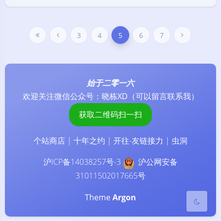
3
4
5
6
7
始于二零一六
欢迎关注微信公众号：
晓栋XD
（可以留言联系我）
暗黑模式
获取二维码扫一扫
Sans Serif
Serif
个站商店
|
十年之约
|
开往-友链接力
|
虫洞
浅阴影
深阴影
沪ICP备14038257号-3
沪公网安备
31011502017665号
关
日
暗
灰
闭
落
化
度
Theme
Argon