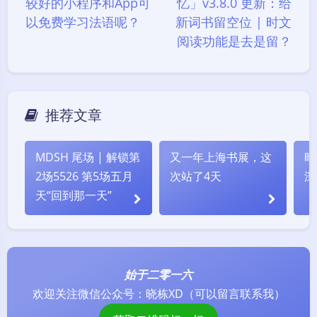
较好的小程序和App可
忆」v3.8.0 更新：给
(´இ皿இ｀)
⌇●﹏●⌇
(ฅ´ω`ฅ)
以免费学习法语呢？
新词书留空位 | 时文
(╯°A°)╯︵○○○
φ(￣∇￣o)
阅读功能是去是留？
ヾ(´･ ･｀｡)ノ"
( ง ᵒ̌皿ᵒ̌)ง⁼³₌₃
(ó﹏ò｡)
Σ(っ °Д °;)っ
( ,,´･ω･)ﾉ"(´っω･｀｡)
╮(╯▽╰)╭
o(*////▽////*)q
＞﹏＜
推荐文章
( ๑´•ω•) "(ㆆᴗㆆ)
MDSH 尾场 | 解锁第
又一年上海书展，这
时
2场5526 第5场五月
次站了4天
深
天“回到那一天”
始于二零一六
欢迎关注微信公众号：
晓栋XD
（可以留言联系我）
暗黑模式