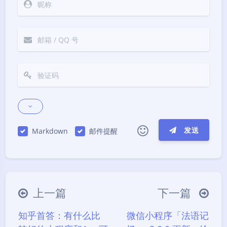
发送
Markdown
邮件提醒
|´・ω・)ノ
ヾ(≧∇≦*)ゝ
(☆ω☆)
（╯‵□′）╯︵┴─┴
￣﹃￣
(/ω＼)
上一篇
下一篇
∠( ᐛ 」∠)＿
(๑•̀ㅁ•́ฅ)
→_→
知乎首答：有什么比
微信小程序「法语记
୧(๑•̀⌄•́๑)૭
٩(ˊᗜˋ*)و
(ノ°ο°)ノ