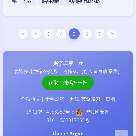
Excel
微信小程序
法语记忆 FRMEMO
3
4
5
6
7
始于二零一六
欢迎关注微信公众号：
晓栋XD
（可以留言联系我）
暗黑模式
获取二维码扫一扫
Sans Serif
Serif
个站商店
|
十年之约
|
开往-友链接力
|
虫洞
浅阴影
深阴影
沪ICP备14038257号-3
沪公网安备
31011502017665号
关
日
暗
灰
闭
落
化
度
Theme
Argon