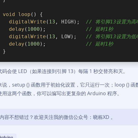
void
loop
() {
digitalWrite
(
13
, HIGH);  
// 将引脚13设置为高
delay
(
1000
);             
// 延时1秒
digitalWrite
(
13
, LOW);   
// 将引脚13设置为低
delay
(
1000
);             
// 延时1秒
}
码会使 LED（如果连接到引脚 13）每隔 1 秒交替亮和灭。
说，setup () 函数用于初始化设置，它只运行一次；loop 
用这两个函数，你可以编写出更复杂的 Arduino 程序。
内容不想错过？欢迎关注我的微信公众号：晓栋XD 。
Arduino