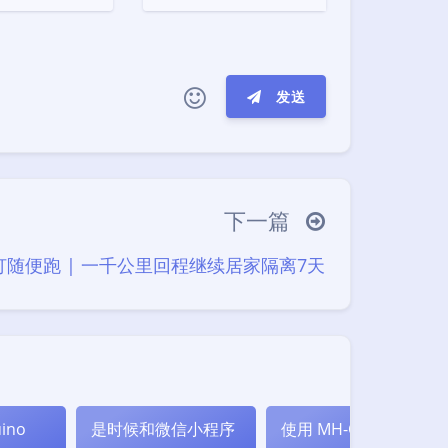
发送
ヾ(≧∇≦*)ゝ
(☆ω☆)
─┴
￣﹃￣
(/ω＼)
∠( ᐛ 」∠)＿
下一篇
→
୧(๑•̀⌄•́๑)૭
٩(ˊᗜˋ*)و
(ノ°ο°)ノ
随便跑 | 一千公里回程继续居家隔离7天
⌇●﹏●⌇
(ฅ´ω`ฅ)
(╯°A°)╯︵○○○
(´･ ･｀｡)ノ"
( ง ᵒ̌皿ᵒ̌)ง⁼³₌₃
(ó﹏ò｡)
( ,,´･ω･)ﾉ"(´っω･｀｡)
╮(╯▽╰)╭
＞﹏＜
( ๑´•ω•) "(ㆆᴗㆆ)
ino
是时候和微信小程序
使用 MH-CD42 模块