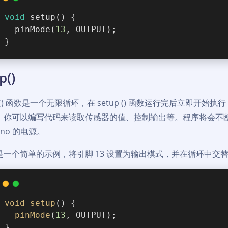
void
setup
(
)
 {
  pinMode(
13
, OUTPUT);
}
p()
p () 函数是一个无限循环，在 setup () 函数运行完后立即开始执
，你可以编写代码来读取传感器的值、控制输出等。程序将会不断循环
uino 的电源。
是一个简单的示例，将引脚 13 设置为输出模式，并在循环中交替
void
setup
() {
pinMode
(
13
, OUTPUT);
}