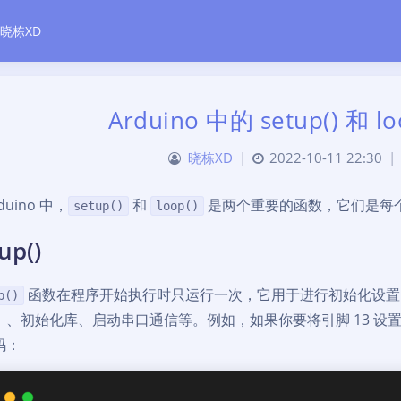
晓栋XD
Arduino 中的 setup() 和 
晓栋XD
|
2022-10-11 22:30
|
duino 中，
和
是两个重要的函数，它们是每个 
setup()
loop()
up()
函数在程序开始执行时只运行一次，它用于进行初始化设置
p()
）、初始化库、启动串口通信等。例如，如果你要将引脚 13 设
码：