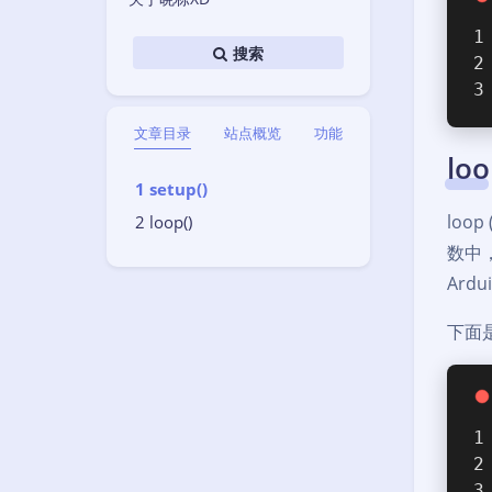
搜索
文章目录
站点概览
功能
loo
setup()
loo
loop()
数中
Ard
下面