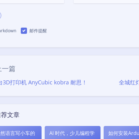
rkdown
邮件提醒
|´・ω・)ノ
（╯‵□′）╯︵┴
上一篇
(๑•̀ㅁ•́ฅ)
→_
3D打印机 AnyCubic kobra 耐思！
全城红灯
(´இ皿இ｀)
φ(￣∇￣o)
ヾ
Σ(っ °Д °;)っ
推荐文章
o(*////▽////*)q
自然语言写小车的
AI 时代，少儿编程学
如何安装Ardu