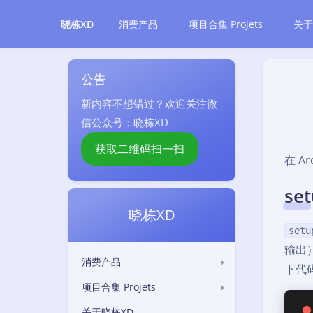
消费产品
项目合集 Projets
关于
晓栋XD
公告
新内容不想错过？欢迎关注微
信公众号：晓栋XD
获取二维码扫一扫
在 Ar
set
晓栋XD
setu
输出
消费产品
下代
项目合集 Projets
关于晓栋XD