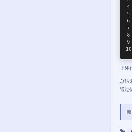
上述代
总结来
通过使
新