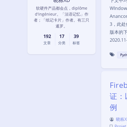
晓栋XD
下文中
WInd
软硬件产品都会点，diplôme
d'ingénieur。「法语记忆」作
Ananc
者；「纸记卡片」作者。有三只
3，此处
暹罗。
版本的下
192
17
39
2020.
文章
分类
标签
Pyt
Fir
证：以 
例
晓栋X
Proje