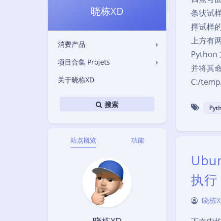
晓栋XD
条状试
撑试样
上方有两
消费产品
Pyth
项目合集 Projets
并将其命名
关于晓栋XD
C:/temp
搜索
Pyt
站点概览
功能
Ubu
执行 
晓栋X