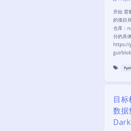
开始 需要
的项目
仓库：nac
分的具
https:/
gui/blo
Pyt
目标
数据
Dar