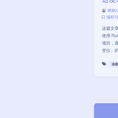
晓栋X
编程
这篇文
使用 F
项目，
变位」
法语