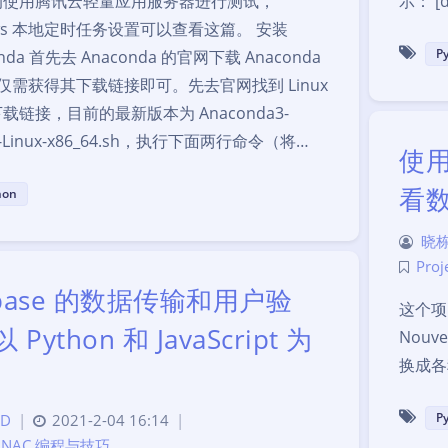
均使用腾讯云轻量应用服务器进行测试，
示： [d
ows 本地定时任务设置可以查看这篇。 安装
P
onda 首先去 Anaconda 的官网下载 Anaconda
仅需获得其下载链接即可。先去官网找到 Linux
载链接，目前的最新版本为 Anaconda3-
11-Linux-x86_64.sh，执行下面两行命令（将…
使用
看
hon
晓栋
Proj
ebase 的数据传输和用户验
这个项
Python 和 JavaScript 为
Nouv
换成各
P
D
|
2021-2-04 16:14
|
t NAC
,
编程与技巧