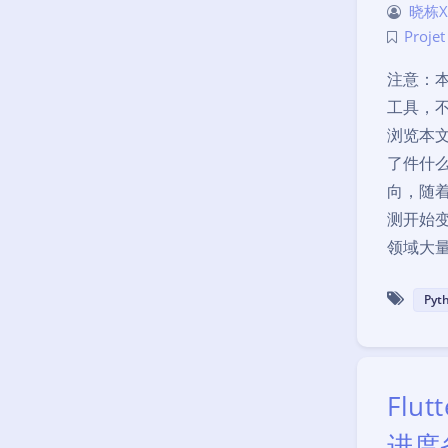
晓栋X
Proje
注意：
工具，
浏览本文最
了件什
向，随
测开始
领域大
Pyt
Flu
进度