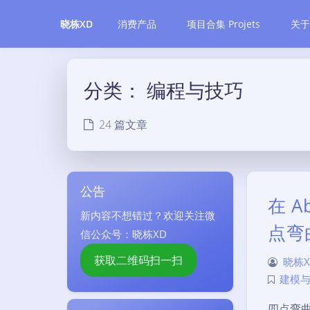
消费产品
项目合集 Projets
关于
晓栋XD
分类：
编程与技巧
24 篇文章
公告
在 A
新内容不想错过？欢迎关注微
点弯
信公众号：晓栋XD
获取二维码扫一扫
晓栋X
建模与
四点弯