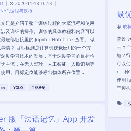
D
|
2020-11-18 16:13
|
t NAC
,
编程与技巧
最优
本文只是介绍了整个训练过程的大概流程和使用
晓栋
不涉及详细的操作。训练的具体教程和内容可以
背景 
底部链接里的 Jupyter Notebook 查看。 做
去 n
么事情？ 目标检测是计算机视觉应用的一个方
短？行
着深度学习技术的发展，基于深度学习的目标检
可以使
变为主流，在无人驾驶、人工智能、人脸识别等
n！种
量使用。目标定位能够标出物体所在位置…
使用 la
于模拟
hon
YOLO
目标检测
P
tter 版「法语记忆」App 开发
条：第一篇