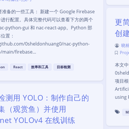
准备的一些工具： 新建一个 Google Firebase
并进行配置。具体完整代码可以查看下方的两个
更简
-python-gui 和 nac-react-app。Python 部
创建
体位置：
/github.com/0sheldonhuang0/nac-python-
晓栋
b/main/firebase…
Proj
本文中
hon
React
效率和工具
目标检测
0shel
项目根据 
Artifi
检测用 YOLO：制作自己的
using
集（观赏鱼）并使用
M
knet YOLOv4 在线训练