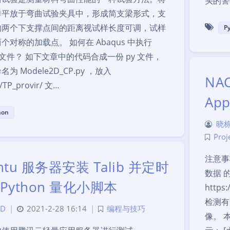
头的警
样平放于弯曲试验夹具中，形成简支梁形式，支
的两个下支撑点间的距离视试样长度可调，试样
P
个对称的加载点。 如何在 Abaqus 中执行
on 文件？ 如下文章中的代码合成一份 py 文件，
为 Modele2D_CP.py ，放入
NAC
/TP_provir/ 文…
Ap
hon
晓栋
Proj
注意事
ntu 服务器安装 Talib 并定时
数据 
Python 量化小脚本
http
检测有
D
|
2021-2-28 16:14
|
编程与技巧
像。 