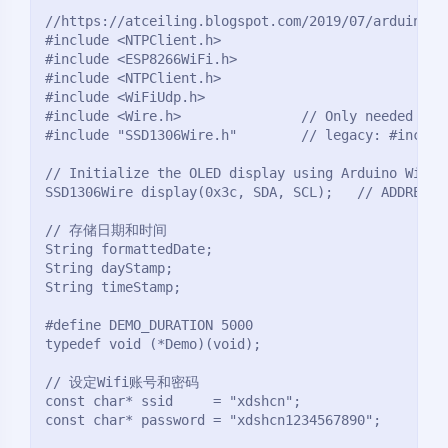
//https://atceiling.blogspot.com/2019/07/arduino47-
#include <NTPClient.h>

#include <ESP8266WiFi.h>

#include <NTPClient.h>

#include <WiFiUdp.h>

#include <Wire.h>               // Only needed for 
#include "SSD1306Wire.h"        // legacy: #include
// Initialize the OLED display using Arduino Wire:

SSD1306Wire display(0x3c, SDA, SCL);   // ADDRESS,
// 存储日期和时间

String formattedDate;

String dayStamp;

String timeStamp;

#define DEMO_DURATION 5000

typedef void (*Demo)(void);

// 设定Wifi账号和密码

const char* ssid     = "xdshcn";

const char* password = "xdshcn1234567890";
