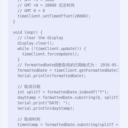
  // GMT +8 = 28800 北京时间

  // GMT 0 = 0

  timeClient.setTimeOffset(28800);

}

void loop() {

  // clear the display

  display.clear();

  while (!timeClient.update()) {

    timeClient.forceUpdate();

  }

  // formattedDate函数取得的日期格式为： 2018-05-28T16:
  formattedDate = timeClient.getFormattedDate();

  Serial.println(formattedDate);

  // 取得日期

  int splitT = formattedDate.indexOf("T");

  dayStamp = formattedDate.substring(0, splitT);

  Serial.print("DATE: ");

  Serial.println(dayStamp);

  // 取得时间

  timeStamp = formattedDate.substring(splitT + 1, f