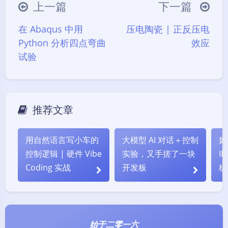
上一篇
下一篇
∠( ᐛ 」∠)＿
(๑•̀ㅁ•́ฅ)
→_→
在 Abaqus 中用
压电陶瓷 | 正反压电
୧(๑•̀⌄•́๑)૭
٩(ˊᗜˋ*)و
(ノ°ο°)ノ
Python 分析四点弯曲
效应
(´இ皿இ｀)
⌇●﹏●⌇
(ฅ´ω`ฅ)
试验
(╯°A°)╯︵○○○
φ(￣∇￣o)
ヾ(´･ ･｀｡)ノ"
( ง ᵒ̌皿ᵒ̌)ง⁼³₌₃
(ó﹏ò｡)
Σ(っ °Д °;)っ
( ,,´･ω･)ﾉ"(´っω･｀｡)
推荐文章
╮(╯▽╰)╭
o(*////▽////*)q
＞﹏＜
( ๑´•ω•) "(ㆆᴗㆆ)
用自然语言写小车的
大模型 AI 对话＋控制
如
控制逻辑 | 硬件 Vibe
实验，又手搓了一块
I
Coding 实战
开发板
板
始于二零一六