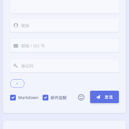
发送
Markdown
邮件提醒
|´・ω・)ノ
ヾ(≧∇≦*)ゝ
(☆ω☆)
（╯‵□′）╯︵┴─┴
￣﹃￣
(/ω＼)