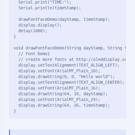
  Serial.print("TIME:");

  Serial.println(timeStamp);

  drawFontFaceDemo(dayStamp, timeStamp);

  display.display();

  delay(1000);

}

void drawFontFaceDemo(String dayStamp, String timeS
  // Font Demo1

  // create more fonts at http://oleddisplay.squix.
  display.setTextAlignment(TEXT_ALIGN_LEFT);

  display.setFont(ArialMT_Plain_10);

  display.drawString(0, 0, "Hello world");

  display.setTextAlignment(TEXT_ALIGN_CENTER);

  display.setFont(ArialMT_Plain_16);

  display.drawString(64, 10, dayStamp);

  display.setFont(ArialMT_Plain_24);

  display.drawString(64, 26, timeStamp);
