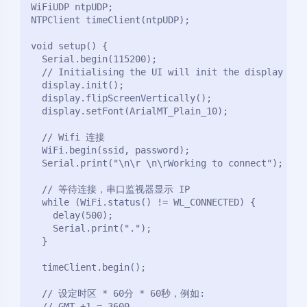
WiFiUDP ntpUDP;

NTPClient timeClient(ntpUDP);

void setup() {

  Serial.begin(115200);

  // Initialising the UI will init the display too.
  display.init();

  display.flipScreenVertically();

  display.setFont(ArialMT_Plain_10);

  // Wifi 连接

  WiFi.begin(ssid, password);

  Serial.print("\n\r \n\rWorking to connect");

  // 等待连接，串口监视器显示 IP

  while (WiFi.status() != WL_CONNECTED) {

    delay(500);

    Serial.print(".");

  }

  timeClient.begin();

  // 设定时区 * 60分 * 60秒，例如:

  // GMT +1 = 3600
