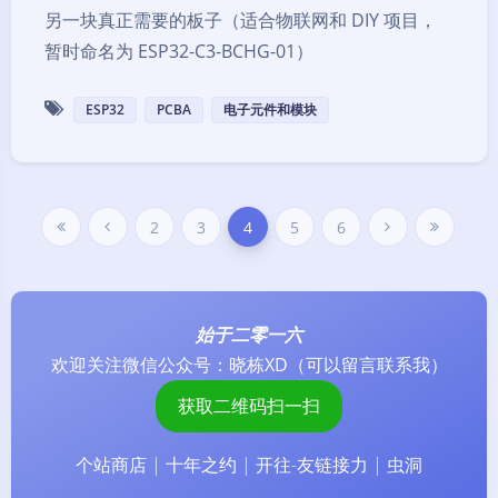
另一块真正需要的板子（适合物联网和 DIY 项目，
暂时命名为 ESP32-C3-BCHG-01）
ESP32
PCBA
电子元件和模块
2
3
4
5
6
始于二零一六
欢迎关注微信公众号：
晓栋XD
（可以留言联系我）
暗黑模式
获取二维码扫一扫
Sans Serif
Serif
个站商店
|
十年之约
|
开往-友链接力
|
虫洞